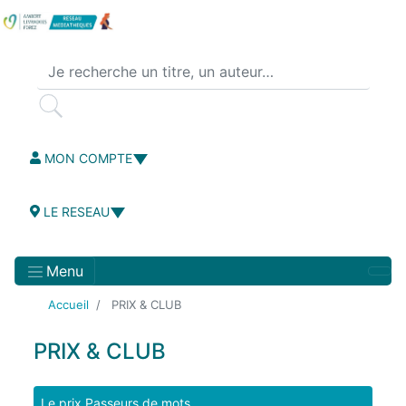
Aller
au
contenu
principal
MON COMPTE
LE RESEAU
Menu
Accueil
PRIX & CLUB
PRIX & CLUB
Menu
Le prix Passeurs de mots