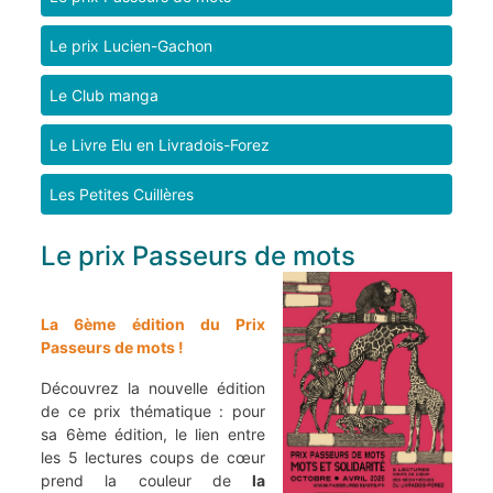
informations
pratiques
Le prix Lucien-Gachon
Le Club manga
Le Livre Elu en Livradois-Forez
Les Petites Cuillères
Le prix Passeurs de mots
La 6ème édition du Prix
Passeurs de mots !
Découvrez la nouvelle édition
de ce prix thématique : pour
sa 6ème édition, le lien entre
les 5 lectures coups de cœur
prend la couleur de
la